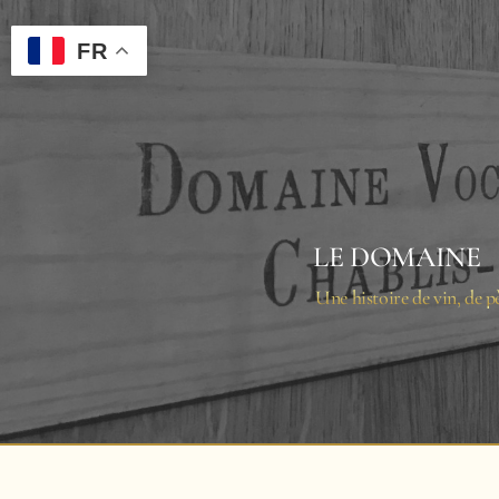
Passer
au
FR
contenu
LE DOMAINE
Une histoire de vin, de pè