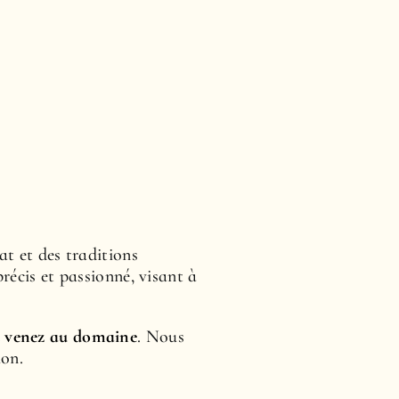
mat et des traditions
récis et passionné, visant à
u
venez au domaine
. Nous
ion.