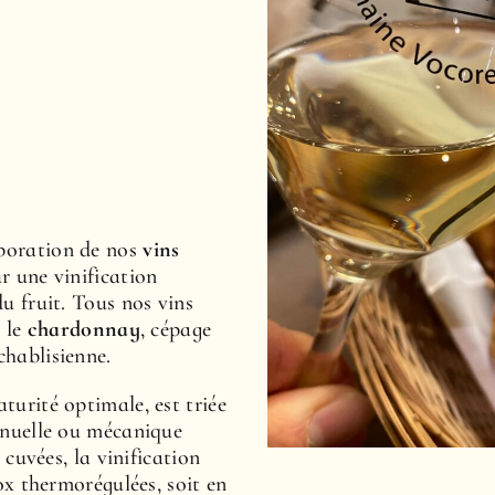
laboration de nos
vins
r une vinification
u fruit. Tous nos vins
: le
chardonnay
, cépage
chablisienne.
turité optimale, est triée
anuelle ou mécanique
s cuvées, la vinification
nox thermorégulées, soit en