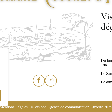
Vis
dé
Du lun
18h
Le Sam
Le dim
Mentions Légales
|
© Visicod Agence de communication
Auxerre 202