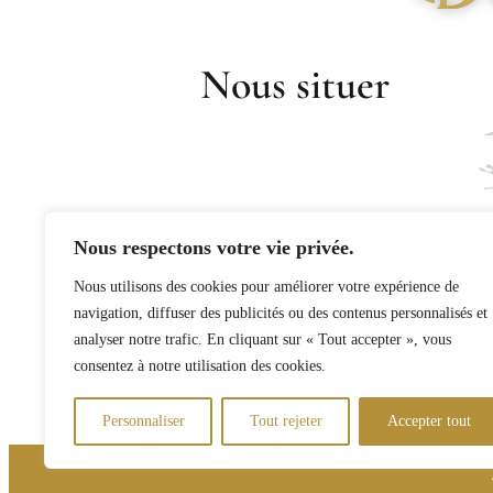
Nous situer
40 Route d'Auxerre
Nous respectons votre vie privée.
89800 CHABLIS
Nous utilisons des cookies pour améliorer votre expérience de
Téléphone : 03 86 42 12 53
navigation, diffuser des publicités ou des contenus personnalisés et
Mail :
analyser notre trafic. En cliquant sur « Tout accepter », vous
contact@domainevocoret.com
consentez à notre utilisation des cookies.
Personnaliser
Tout rejeter
Accepter tout