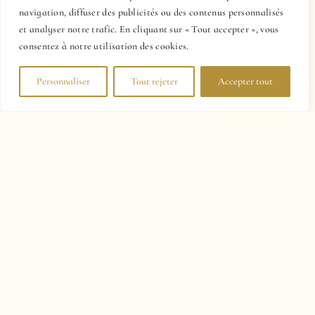
navigation, diffuser des publicités ou des contenus personnalisés
et analyser notre trafic. En cliquant sur « Tout accepter », vous
consentez à notre utilisation des cookies.
Personnaliser
Tout rejeter
Accepter tout
Un moment de partage autour
des vins de Chablis
Pousser la porte du caveau du
Domaine Vocoret
,
c’est venir à la rencontre d’une
famille de vignerons
passionnés, d’un
patrimoine vivant
et de vins qui
racontent un terroir. Nous serons heureux de vous
faire découvrir notre univers, dans la simplicité et la
convivialité qui nous caractérisent.