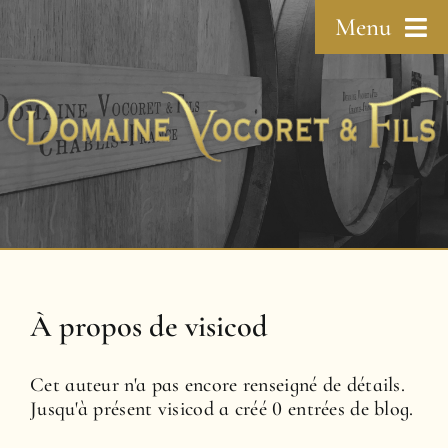
Passer
Menu
au
contenu
Accueil
Le domaine
La vigne
Nos vins
À propos de
visicod
Le caveau
Cet auteur n'a pas encore renseigné de détails.
Jusqu'à présent visicod a créé 0 entrées de blog.
Contact